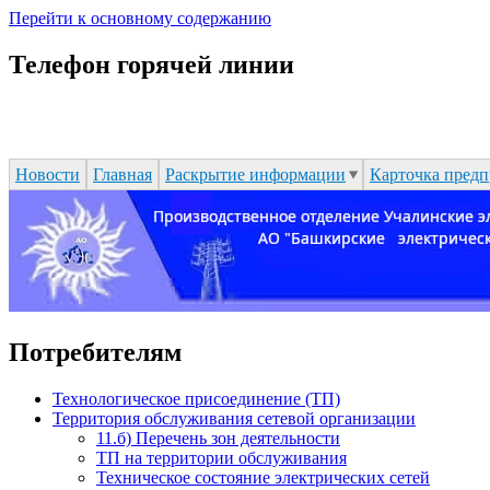
Перейти к основному содержанию
Телефон горячей линии
Новости
Главная
Раскрытие информации
Карточка предп
Потребителям
Технологическое присоединение (ТП)
Территория обслуживания сетевой организации
11.б) Перечень зон деятельности
ТП на территории обслуживания
Техническое состояние электрических сетей