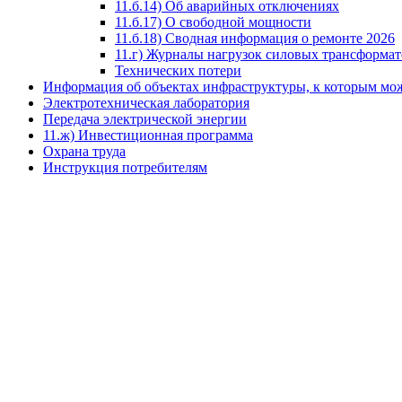
11.б.14) Об аварийных отключениях
11.б.17) О свободной мощности
11.б.18) Сводная информация о ремонте 2026
11.г) Журналы нагрузок силовых трансформа
Технических потери
Информация об объектах инфраструктуры, к которым мож
Электротехническая лаборатория
Передача электрической энергии
11.ж) Инвестиционная программа
Охрана труда
Инструкция потребителям